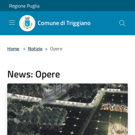
Salta al contenuto principale
Regione Puglia
Comune di Triggiano
Home
>
Notizie
>
Opere
News: Opere