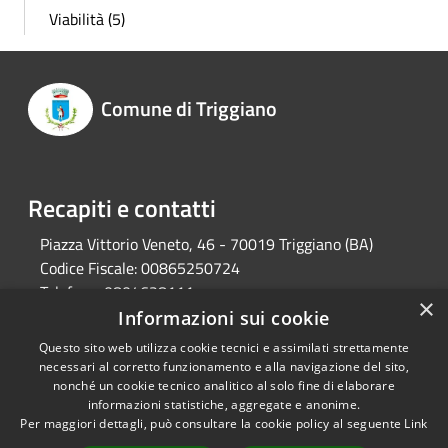
Viabilità (5)
Comune di Triggiano
Recapiti e contatti
Piazza Vittorio Veneto, 46 - 70019 Triggiano (BA)
Codice Fiscale:
00865250724
Telefono:
0804628111
×
Pec:
protocollo@pec.comune.triggiano.ba.it
Informazioni sui cookie
Questo sito web utilizza cookie tecnici e assimilati strettamente
necessari al corretto funzionamento e alla navigazione del sito,
RSS
nonché un cookie tecnico analitico al solo fine di elaborare
Copyright © 2026 • Comune di
informazioni statistiche, aggregate e anonime.
Accessibilità
Triggiano • Powered by
Per maggiori dettagli, può consultare la cookie policy al seguente
Link
Privacy
Municipium
Accesso
•