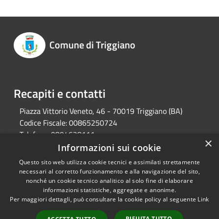
Comune di Triggiano
Recapiti e contatti
Piazza Vittorio Veneto, 46 - 70019 Triggiano (BA)
Codice Fiscale:
00865250724
Telefono:
0804628111
×
Pec:
protocollo@pec.comune.triggiano.ba.it
Informazioni sui cookie
Questo sito web utilizza cookie tecnici e assimilati strettamente
necessari al corretto funzionamento e alla navigazione del sito,
RSS
Copyright © 2026 • Comune di
nonché un cookie tecnico analitico al solo fine di elaborare
informazioni statistiche, aggregate e anonime.
Accessibilità
Triggiano • Powered by
Per maggiori dettagli, può consultare la cookie policy al seguente
Link
Privacy
Municipium
Accesso
•
Cookie
redazione
RIFIUTA TUTTO