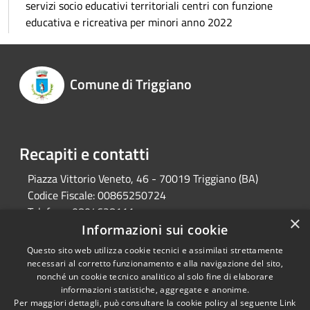
servizi socio educativi territoriali centri con funzione
educativa e ricreativa per minori anno 2022
Comune di Triggiano
Recapiti e contatti
Piazza Vittorio Veneto, 46 - 70019 Triggiano (BA)
Codice Fiscale:
00865250724
Telefono:
0804628111
×
Pec:
protocollo@pec.comune.triggiano.ba.it
Informazioni sui cookie
Questo sito web utilizza cookie tecnici e assimilati strettamente
necessari al corretto funzionamento e alla navigazione del sito,
RSS
Copyright © 2026 • Comune di
nonché un cookie tecnico analitico al solo fine di elaborare
informazioni statistiche, aggregate e anonime.
Accessibilità
Triggiano • Powered by
Per maggiori dettagli, può consultare la cookie policy al seguente
Link