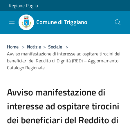
Salta al contenuto principale
Regione Puglia
Comune di Triggiano
Home
>
Notizie
>
Sociale
>
Avviso manifestazione di interesse ad ospitare tirocini dei
beneficiari del Reddito di Dignità (RED) – Aggiornamento
Catalogo Regionale
Avviso manifestazione di
interesse ad ospitare tirocini
dei beneficiari del Reddito di