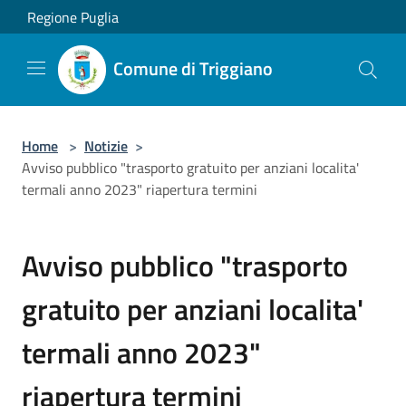
Salta al contenuto principale
Regione Puglia
Comune di Triggiano
Home
>
Notizie
>
Avviso pubblico "trasporto gratuito per anziani localita'
termali anno 2023" riapertura termini
Avviso pubblico "trasporto
gratuito per anziani localita'
termali anno 2023"
riapertura termini