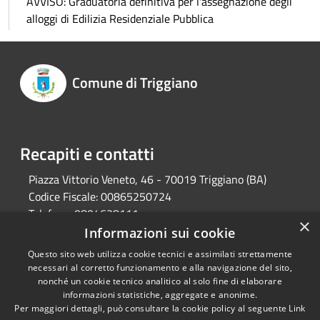
AVVISO: Graduatoria definitiva per l'assegnazione degli
alloggi di Edilizia Residenziale Pubblica
Comune di Triggiano
Recapiti e contatti
Piazza Vittorio Veneto, 46 - 70019 Triggiano (BA)
Codice Fiscale:
00865250724
Telefono:
0804628111
×
Pec:
protocollo@pec.comune.triggiano.ba.it
Informazioni sui cookie
Questo sito web utilizza cookie tecnici e assimilati strettamente
necessari al corretto funzionamento e alla navigazione del sito,
RSS
Copyright © 2026 • Comune di
nonché un cookie tecnico analitico al solo fine di elaborare
informazioni statistiche, aggregate e anonime.
Accessibilità
Triggiano • Powered by
Per maggiori dettagli, può consultare la cookie policy al seguente
Link
Privacy
Municipium
Accesso
•