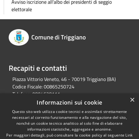
Avviso iscrizione all'albo dei presidenti di seggio
elettorale
Comune di Triggiano
Recapiti e contatti
Piazza Vittorio Veneto, 46 - 70019 Triggiano (BA)
Codice Fiscale:
00865250724
Telefono:
0804628111
×
Pec:
protocollo@pec.comune.triggiano.ba.it
Informazioni sui cookie
Questo sito web utilizza cookie tecnici e assimilati strettamente
necessari al corretto funzionamento e alla navigazione del sito,
RSS
Copyright © 2026 • Comune di
nonché un cookie tecnico analitico al solo fine di elaborare
informazioni statistiche, aggregate e anonime.
Accessibilità
Triggiano • Powered by
Per maggiori dettagli, può consultare la cookie policy al seguente
Link
Privacy
Municipium
Accesso
•