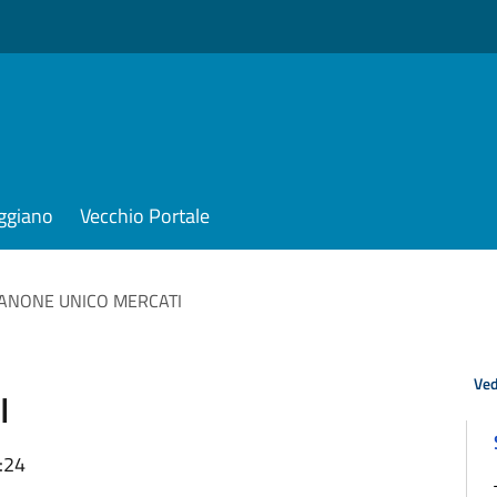
iggiano
Vecchio Portale
ANONE UNICO MERCATI
Ved
I
:24