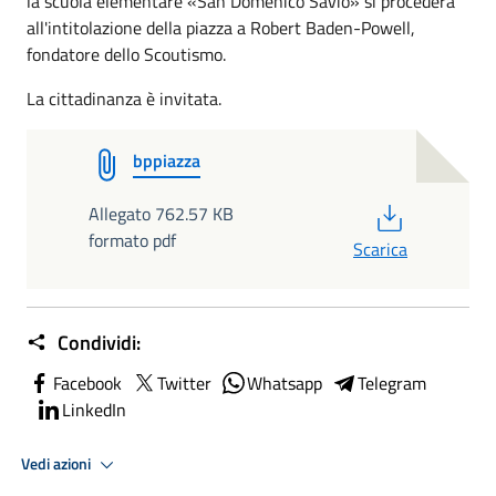
la scuola elementare «San Domenico Savio» si procederà
all'intitolazione della piazza a Robert Baden-Powell,
fondatore dello Scoutismo.
La cittadinanza è invitata.
bppiazza
PDF
Allegato 762.57 KB
formato pdf
Scarica
Condividi:
Facebook
Twitter
Whatsapp
Telegram
LinkedIn
Vedi azioni