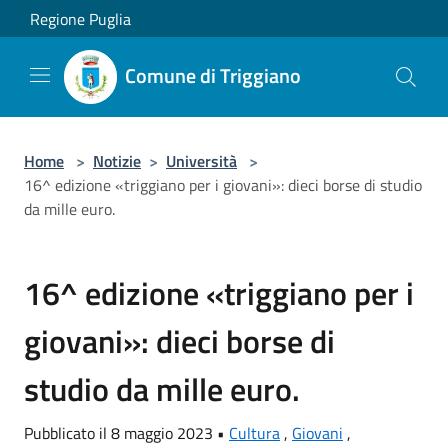
Salta al contenuto principale
Regione Puglia
Comune di Triggiano
Home
>
Notizie
>
Università
>
16^ edizione «triggiano per i giovani»: dieci borse di studio
da mille euro.
16^ edizione «triggiano per i
giovani»: dieci borse di
studio da mille euro.
Pubblicato il 8 maggio 2023 •
Cultura
,
Giovani
,