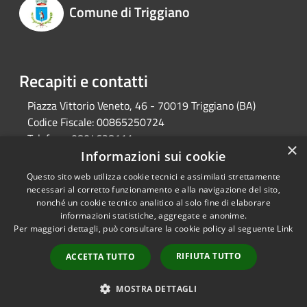
Comune di Triggiano
Recapiti e contatti
Piazza Vittorio Veneto, 46 - 70019 Triggiano (BA)
Codice Fiscale:
00865250724
Telefono:
0804628111
×
Pec:
protocollo@pec.comune.triggiano.ba.it
Informazioni sui cookie
Questo sito web utilizza cookie tecnici e assimilati strettamente
necessari al corretto funzionamento e alla navigazione del sito,
RSS
Copyright © 2026 • Comune di
nonché un cookie tecnico analitico al solo fine di elaborare
informazioni statistiche, aggregate e anonime.
Accessibilità
Triggiano • Powered by
Per maggiori dettagli, può consultare la cookie policy al seguente
Link
Privacy
Municipium
Accesso
•
Cookie
redazione
RIFIUTA TUTTO
ACCETTA TUTTO
Mappa del sito
Meccanismo di Feedback
MOSTRA DETTAGLI