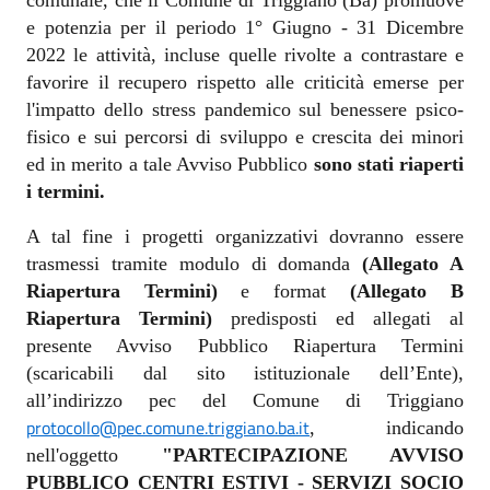
comunale, che il Comune di Triggiano (Ba) promuove
e potenzia per il periodo 1° Giugno - 31 Dicembre
2022 le attività, incluse quelle rivolte a contrastare e
favorire il recupero rispetto alle criticità emerse per
l'impatto dello stress pandemico sul benessere psico-
fisico e sui percorsi di sviluppo e crescita dei minori
ed in merito a tale Avviso Pubblico
sono stati
riaperti
i termini.
A tal fine i progetti organizzativi dovranno essere
trasmessi tramite modulo di domanda
(Allegato A
Riapertura Termini)
e format
(Allegato B
Riapertura Termini)
predisposti ed allegati al
presente Avviso Pubblico Riapertura Termini
(scaricabili dal sito istituzionale dell’Ente),
all’indirizzo pec del Comune di Triggiano
protocollo@pec.comune.triggiano.ba.it
, indicando
nell'oggetto
"PARTECIPAZIONE AVVISO
PUBBLICO CENTRI ESTIVI - SERVIZI SOCIO