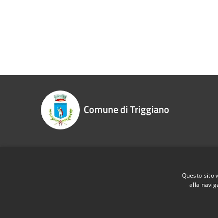
Comune di Triggiano
Recapiti e contatti
Questo sito 
Piazza Vittorio Veneto, 46 - 70019 Triggiano (BA)
alla navig
Codice Fiscale:
00865250724