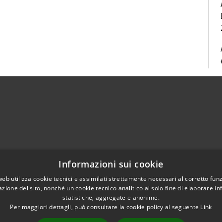
Informazioni sui cookie
web utilizza cookie tecnici e assimilati strettamente necessari al corretto fu
Telefono:
0804628111
azione del sito, nonché un cookie tecnico analitico al solo fine di elaborare i
Pec:
protocollo@pec.comune.triggiano.ba.it
statistiche, aggregate e anonime.
Per maggiori dettagli, può consultare la cookie policy al seguente
Link